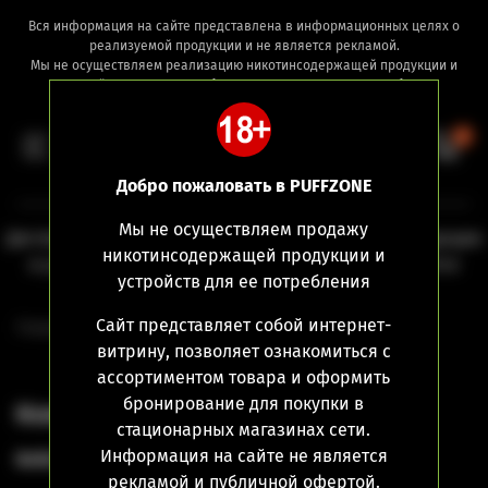
Вся информация на сайте представлена в информационных целях о
реализуемой продукции и не является рекламой.
Мы не осуществляем реализацию никотинсодержащей продукции и
устройств для ее потребления дистанционным способом.
0
Добро пожаловать в PUFFZONE
Мы не осуществляем продажу
Дистанционная продажа никотинсодержащей продукции
никотинсодержащей продукции и
и устройств для ее потребления не осуществляется
устройств для ее потребления
Сайт представляет собой интернет-
Главная
Контакты
витрину, позволяет ознакомиться с
ассортиментом товара и оформить
бронирование для покупки в
Контакты
стационарных магазинах сети.
Информация на сайте не является
Вейп-шоп «PuffZone»
рекламой и публичной офертой.