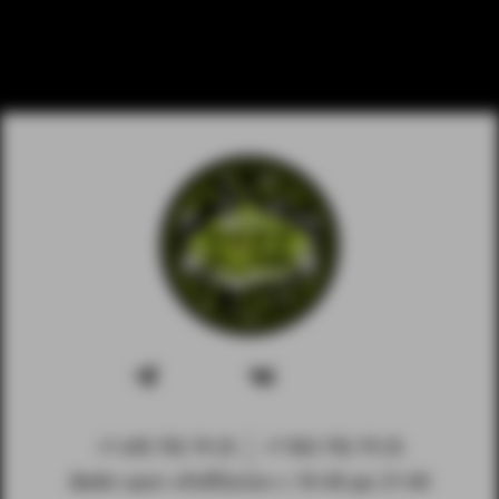
+7 495 792 79 25
+7 903 792 79 25
Вейп-шоп «PuffZone» с 10-00 до 21-00