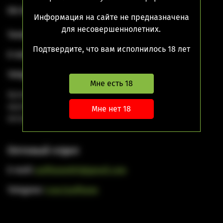
ПН-ВС с 10-00 до 21-00
Информация на сайте не предназначена
для несовершеннолетних.
Телефон для заявок:
+7 903 792-79-25
Подтвердите, что вам исполнилось 18 лет
E-mail:
pzvsgorb@gmail.com
Telegram:
t.me/puffzonevapeshop
Мне есть 18
Бронирование товаров на сайте осуществляется
круглосуточно, по телефону с понедельника по
Мне нет 18
воскресенье с 10:00 до 21:00.
Оптовый отдел
E-mail:
puffzone001@gmail.com
Telegram:
t.me/puffzone