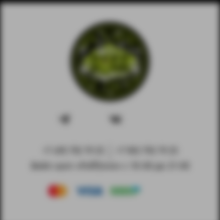
+7 495 792 79 25
+7 903 792 79 25
Вейп-шоп «PuffZone» с 10-00 до 21-00