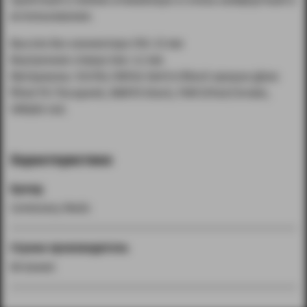
использовании.
Высота без коннектора 510: 23 мм
Внутреннее отверстие: 4,1 мм
Материалы: SS316L/White Delrin/Black opaque glass
filled PC/Tecapeek, NBR70 black, FKM (Viton) brown,
VMQ60 red.
Характеристики
Бренд
Centenary Mods
Страна производитель
Испания