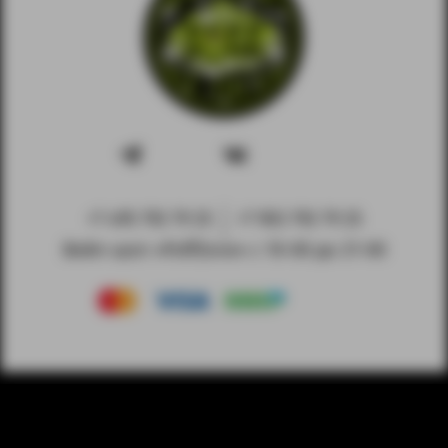
+7 495 792 79 25
+7 903 792 79 25
Вейп-шоп «PuffZone» с 10-00 до 21-00
© 2023 © PuffZone. Любое использование контента без
письменного разрешения запрещено.