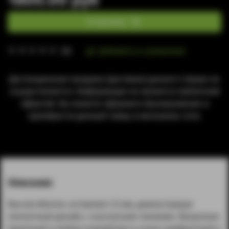
В корзину
Добавить в сравнение
(0)
Дистанционная продажа (доставка) данного товара не
осуществляется. Информация не является публичной
офертой. Вы можете оформить бронирование и
приобрести данный товар в магазинах сети.
Описание
Высота Monroe составляет 23 мм, демонстрируя
элегантный дизайн с изогнутыми линиями. Визуально
приятный в любом атомайзере и очень комфортный в