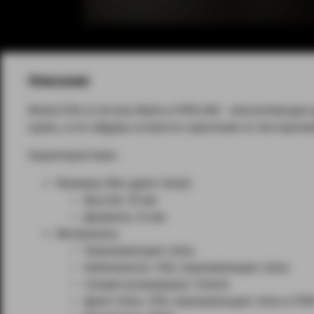
Описание
Muted RTA от Arcana Mods и PIPELINE - впечатляющее
шума, а его обдувы остаются скрытыми от посторонни
Характеристики:
Размеры (без дрип-типа):
Высота: 35 мм
Диаметр: 22 мм
Материалы:
Нержавеющая сталь
Компоненты: 316L нержавеющая сталь
Секция резервуара: Стекло
Дрип-типы: 316L нержавеющая сталь и PO