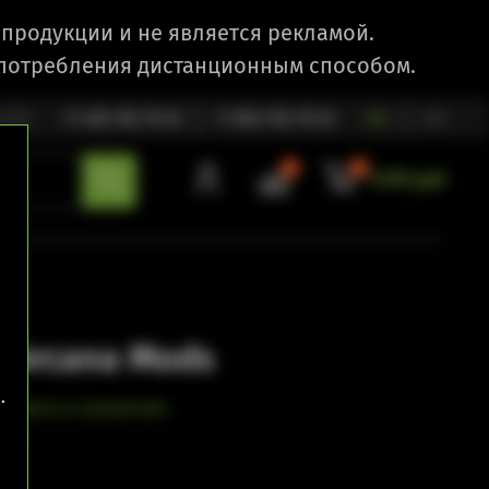
продукции и не является рекламой.
 потребления дистанционным способом.
1:00
+7 495 792 79 25
+7 903 792 79 25
RU
EN
0
0
0.00 руб
y Arcana Mods
.
обавить в сравнение