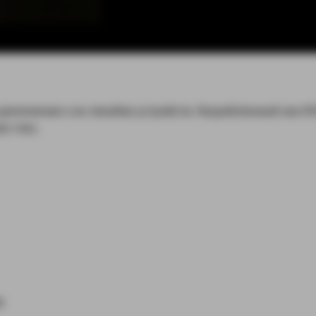
 дополнение к их линейке устройств. Разработанный как RT
х глаз.
M