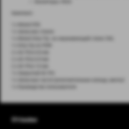
Изоляторы: PEEK
Комплект:
1 x Muted RTA
1 x Запасное стекло
1 x Muted Drip-Tip из нержавеющей стали 316L
1 x Drip-tip из POM
2 x Air Pins 0.8 мм
2 x Air Pins 0.9 мм
2 x Air Pins 1.0 мм
1 x Закрытый Air Pin
1 x Запасные части (уплотнительные кольца, винты)
1 x Руководство пользователя
Отзывы