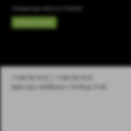
Отзывов еще никто не оставлял
Написать отзыв
+7 495 792 79 25
+7 903 792 79 25
Вейп-шоп «PuffZone» с 10-00 до 21-00