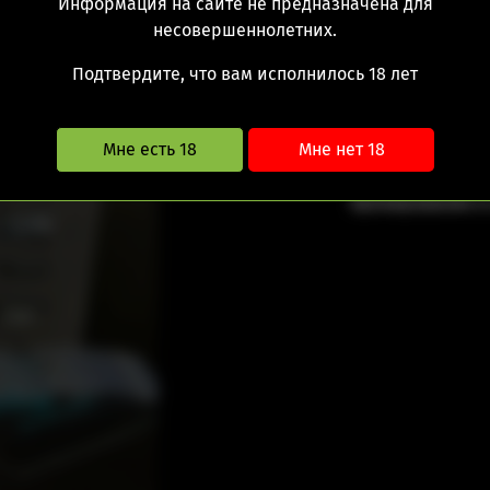
Информация на сайте не предназначена для
несовершеннолетних.
11490.00 ру
Подтвердите, что вам исполнилось 18 лет
Мне есть 18
Мне нет 18
Дистанционная прода
Информация не явл
бронирование и 