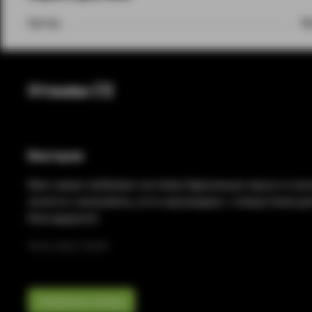
Бренд
My
Отзывы (1)
Виктория
Моя самая любимая система! Идеальные вкусы и каче
хочется сэкономить, есть картриджи с отверстием дл
благодарите!
16.01.2022 18:09
Написать отзыв