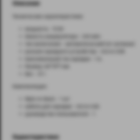
Описание
Технические характеристики:
мощность - 15 Вт
ёмкость аккумулятора - 240 мАч
тип включения - автоматический (от затяжки)
разъем зарядного устройства - micro USB
максимальный ток зарядки - 1 А.
Размер: 84*19*7 мм
Вес - 37 г
Комплектация:
Myle v4 Basic - 1 шт
кабель для зарядки - micro Usb
руководство пользователя - 1
Характеристики