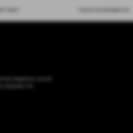
le Vapor
Страна производитель
ство жидкости. А если
я заправки. Не