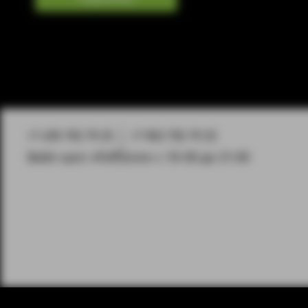
+7 495 792 79 25
+7 903 792 79 25
Вейп-шоп «PuffZone» с 10-00 до 21-00