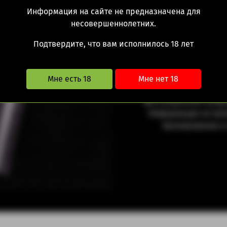
Sky Blue
Classic Silver
Информация на сайте не предназначена для
несовершеннолетних.
2000.00 ру
Подтвердите, что вам исполнилось 18 лет
Мне есть 18
Мне нет 18
Myle V4 - новая версия 
Дистанционная прода
Информация не явл
бронирование и 