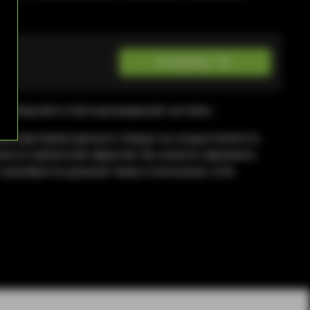
б
В корзину
популярной в США картриджной системы.
жа (доставка) данного товара не осуществляется.
яется публичной офертой. Вы можете оформить
приобрести данный товар в магазинах сети.