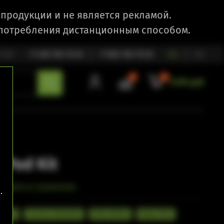
продукции и не является рекламой.
 потребления дистанционным способом.
1:00
+7 495 792 79 25
+7 903 792 79 25
RU
EN
0
0
0.00 руб
 Pod Kit
бавить в сравнение
.
 Gold
Cosmic Rainbow
Elite White
Aqua Teal