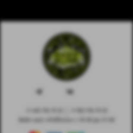
+7 495 792 79 25
+7 903 792 79 25
Вейп-шоп «PuffZone» с 10-00 до 21-00