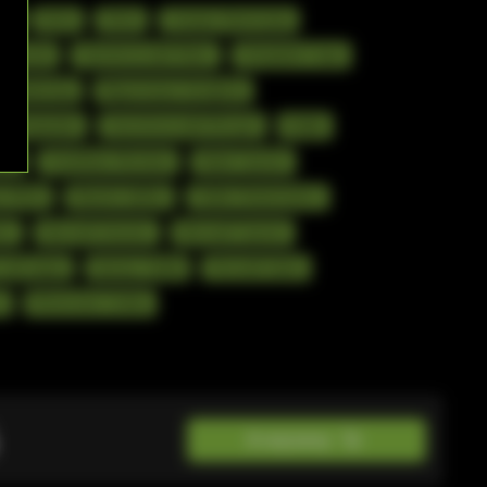
ан
Кола
Личи
Сакура Виноград
 персик
Тропический Микс
Энерджи Сода
й Лимонад
Фруктовая Конфета
-Мандарин
Экзотический Йогурт
Кофе
ина
Голубика Малина
Киви Гранат
я Мята
Вишня Арбуз
Лайм Лемонграсс
ос
Кислый Ананас
Кислый Гранат
чай юдзу
Кактус Лайм
Лесной Орех
о
Японская Слива
В корзину