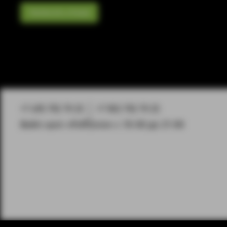
Написать отзыв
+7 495 792 79 25
+7 903 792 79 25
Вейп-шоп «PuffZone» с 10-00 до 21-00