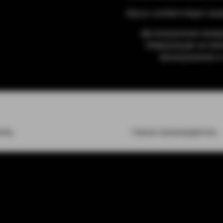
Вкусы соответствуют наз
Дистанционная прода
Информация не явл
бронирование и 
lonq
Страна производитель