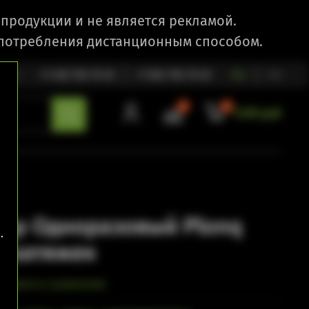
продукции и не является рекламой.
 потребления дистанционным способом.
1:00
+7 495 792 79 25
+7 903 792 79 25
RU
EN
0
0
0.00 руб
ор Одноразовый Plonq
.
0 затяжек
обавить в сравнение