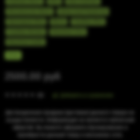
Клубника Манго
Мята
Киви Клубника
Мексиканское Манго
Цитрусовый Мармелад
Прохладная Мята
Матча
Голубика Мята
Голубика Малина
Вишнёвая Кола
Вишнёвая Бомба
20 мг
2500.00 руб
Добавить в сравнение
(0)
Дистанционная продажа (доставка) данного товара не
осуществляется. Информация не является публичной
офертой. Вы можете оформить бронирование и
приобрести данный товар в магазинах сети.