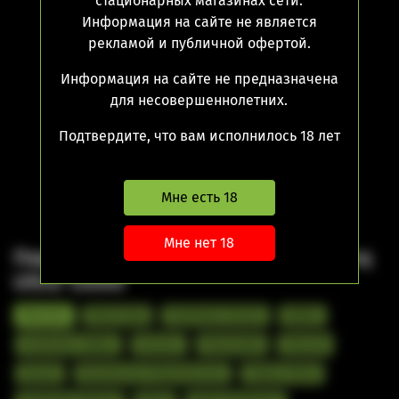
стационарных магазинах сети.
Информация на сайте не является
Нет в наличии
рекламой и публичной офертой.
Информация на сайте не предназначена
для несовершеннолетних.
Подтвердите, что вам исполнилось 18 лет
Мне есть 18
Мне нет 18
Парогенератор Одноразовый Plonq
Ultra 12000
Ментол
Виноград
Клубника Банан
Арбуз
Клубника Арбуз
Ананас
Маракуйя
Персик
Банан
Ванильное Мороженное
Лимон Мята