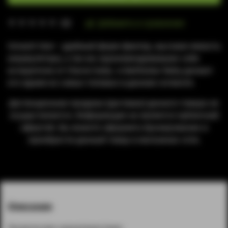
Добавить в сравнение
(0)
Smoant Veer - удобный форм-фактор, высокая емкость
аккумулятора, а так же зарекомендовавшие себя
испарители от Charon baby и Battlestar Baby делают
его одним из самых топовых в данном сегменте.
Дистанционная продажа (доставка) данного товара не
осуществляется. Информация не является публичной
офертой. Вы можете оформить бронирование и
приобрести данный товар в магазинах сети.
Описание