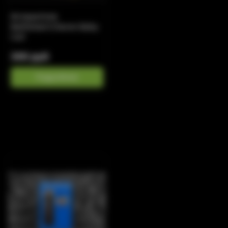
Испарители
Battlestar\Charon Baby
Coil
300 руб
Подробнее