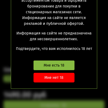
ассортиментом товара и оформить
бронирование для покупки в
стационарных магазинах сети.
Информация на сайте не является
рекламой и публичной офертой.
Информация на сайте не предназначена
для несовершеннолетних.
Подтвердите, что вам исполнилось 18 лет
Мне есть 18
Smoant Veer Kit
Мне нет 18
Red
Dark Black
Purple
Dark Green
1490.00 руб
В корзину