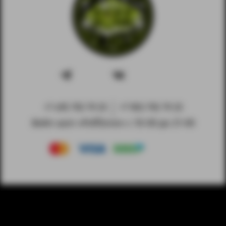
+7 495 792 79 25
+7 903 792 79 25
Вейп-шоп «PuffZone» с 10-00 до 21-00
© 2023 © PuffZone. Любое использование контента без
письменного разрешения запрещено.