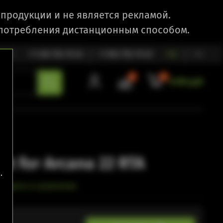
продукции и не является рекламой.
 потребления дистанционным способом.
1:00
+7 495 792 79 25
+7 903 792 79 25
RU
EN
0
0
0.00 руб
et for Arcana 22 RTA
.
обавить в сравнение