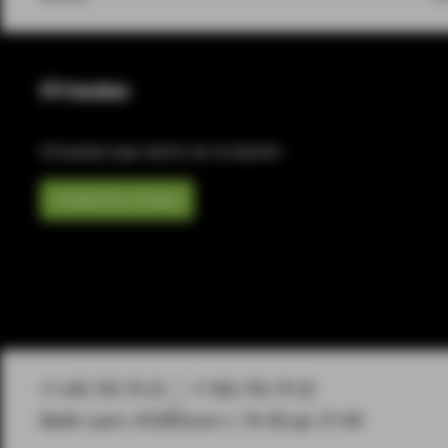
Отзывы
Отзывов еще никто не оставлял
Написать отзыв
+7 495 792 79 25
+7 903 792 79 25
Вейп-шоп «PuffZone» с 10-00 до 21-00