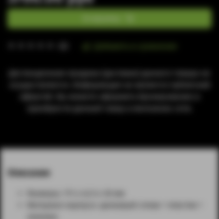
В корзину
Добавить в сравнение
(0)
Дистанционная продажа (доставка) данного товара не
осуществляется. Информация не является публичной
офертой. Вы можете оформить бронирование и
приобрести данный товар в магазинах сети.
Описание
Размеры: 111 х 42.5 х 30 мм
Материал корпуса: цинковый сплав + пластик +
экокожа