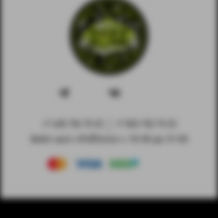
+7 495 792 79 25
+7 903 792 79 25
Вейп-шоп «PuffZone» с 10-00 до 21-00