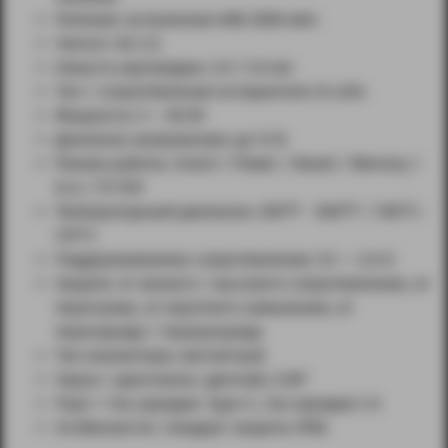
Питание: встроенная АКБ 3000 мАч
Чипсет: AS 4.0
Емкость картриджа: 2.0 / 5.0 мл
Тип / сопротивление испарителя: B coils
Мощность: 5 — 60 Вт
Диапазон напряжения: до 12 В
Режим работы: Smart / Power / Boost / Memory /
Eco / TC-TCR
Температурный диапазон: 200℉ - 600℉ / 100℃ -
315℃
Поддерживаемое сопротивление: 0.1 — 2.0 Ω
Защита: от низкого / высокого сопротивления, от
перегрева, от короткого замыкания, от
перезаряда / переразряда
Тип коннектора: магнитный
Экран / диагональ: цветной, 0.96”
Порт / ток зарядки: Type-C, ток зарядки 2 А
Особенности: стандарт защиты IP68