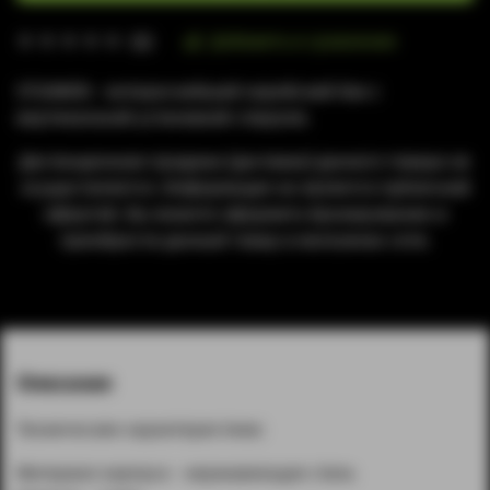
Добавить в сравнение
(0)
STIGMATA - интереснейший корейский бак с
вертикальной установкой спирали.
Дистанционная продажа (доставка) данного товара не
осуществляется. Информация не является публичной
офертой. Вы можете оформить бронирование и
приобрести данный товар в магазинах сети.
Описание
Технические характеристики:
Материал корпуса - нержавеющая сталь