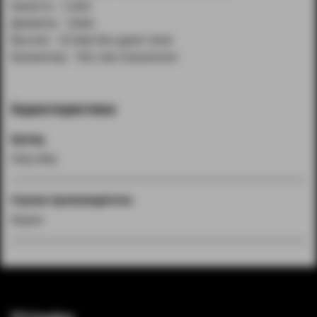
Емкость - 3.2мл
Диаметр - 22мм
Высота - 32.5мм без дрип типа
Коннектор - 510, пин позолочен
Характеристики
Бренд
Holy Atty
Страна производитель
Корея