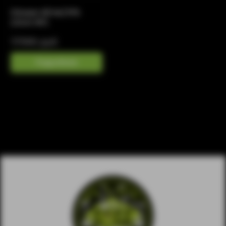
SQuape A[rise] RTA
22mm MTL
17990 руб
Подробнее