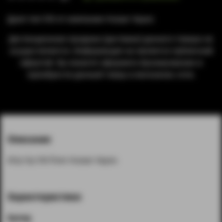
Дрип тип 510 от компании Hussar Vapes
Дистанционная продажа (доставка) данного товара не
осуществляется. Информация не является публичной
офертой. Вы можете оформить бронирование и
приобрести данный товар в магазинах сети.
Описание
Drip tip 510 from Hussar Vapes
Характеристики
Бренд