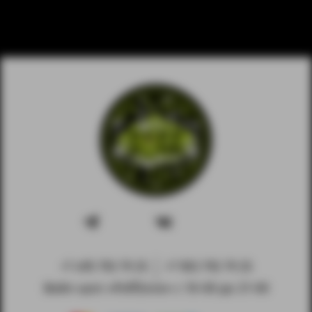
+7 495 792 79 25
+7 903 792 79 25
Вейп-шоп «PuffZone» с 10-00 до 21-00