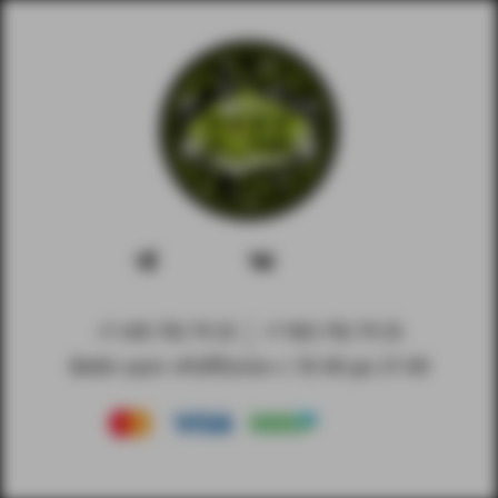
+7 495 792 79 25
+7 903 792 79 25
Вейп-шоп «PuffZone» с 10-00 до 21-00