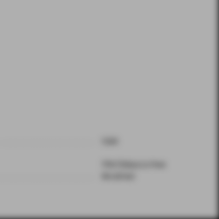
США
TFN (Tobacco Free
Nicotine)