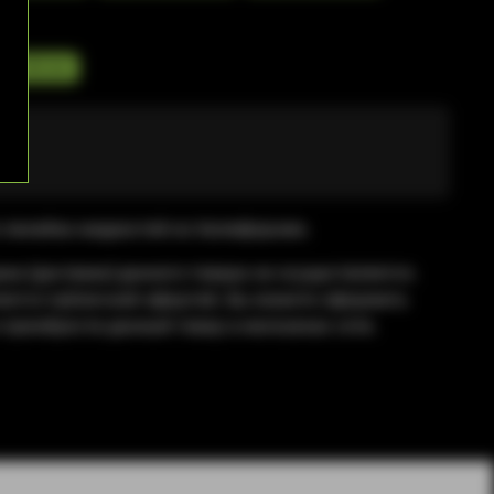
100 мл
я линейка жидкостей из Калифорнии.
жа (доставка) данного товара не осуществляется.
яется публичной офертой. Вы можете оформить
приобрести данный товар в магазинах сети.