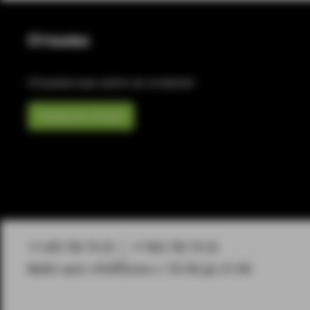
Отзывы
Отзывов еще никто не оставлял
Написать отзыв
+7 495 792 79 25
+7 903 792 79 25
Вейп-шоп «PuffZone» с 10-00 до 21-00