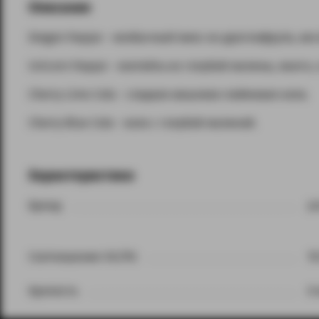
Описание
Dragon Frappe - необычный микс из драгонфрута, ки
Unicorn Frappe - коктейль из голубой малины, манго,
Cherry Lime Cola - сладкая вишнево-лаймовая кола.
Cherry Blue Cola - кола с голубой малиной.
Характеристики
Бренд
Ju
Соотношение VG/PG
7
Крепость
0 