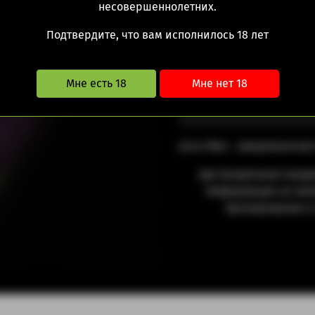
несовершеннолетних.
Frappe on Ice
Frappe
Подтвердите, что вам исполнилось 18 лет
3 мг
6 мг
0 мг
ии
Мне есть 18
Мне нет 18
1590.00 руб
Juice Man - американска
Дистанционная прода
Информация не явл
бронирование и 