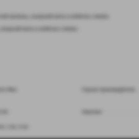
слой малины, сахарной ваты и взбитых сливок.
 сахарной ваты и взбитых сливок.
ice Man
Страна производитель
0/30
Никотин
мг, 3 мг, 6 мг