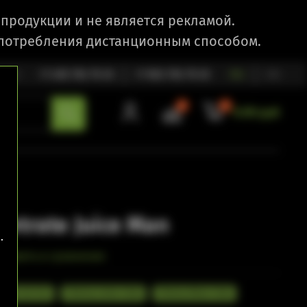
продукции и не является рекламой.
 потребления дистанционным способом.
1:00
+7 495 792 79 25
+7 903 792 79 25
RU
EN
0
0
0.00 руб
entrate Juice Man
.
обавить в сравнение
appe on Ice
Cherry Lime Cola
Cherry Blue Cola