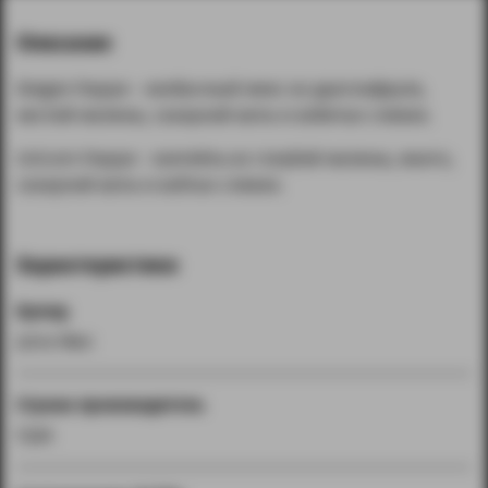
Описание
Dragon Frappe - необычный микс из драгонфрута,
кислой малины, сахарной ваты и взбитых сливок.
Unicorn Frappe - коктейль из голубой малины, манго,
сахарной ваты и взбтых сливок.
Характеристики
Бренд
Juice Man
Страна производитель
США