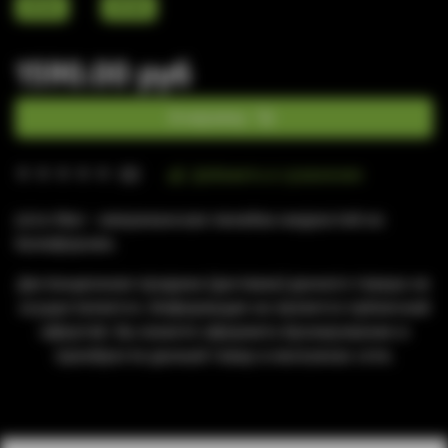
20 мг
30 мл
1590.00 руб
В корзину
Добавить в сравнение
(0)
Juice Man - американская линейка жидкостей из
Калифорнии.
Дистанционная продажа (доставка) данного товара не
осуществляется. Информация не является публичной
офертой. Вы можете оформить бронирование и
приобрести данный товар в магазинах сети.