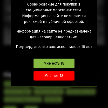
бронирование для покупки в
стационарных магазинах сети.
Информация на сайте не является
рекламой и публичной офертой.
Информация на сайте не предназначена
для несовершеннолетних.
Подтвердите, что вам исполнилось 18 лет
Мне есть 18
Flavour Concentrate Juice Man Salt
Мне нет 18
Dragon Frappe
Dragon Frappe on Ice
Unicorn Frappe
Cherry Lime Cola
Cherry Blue Cola
Unicorn Frappe on Ice
Mad Man