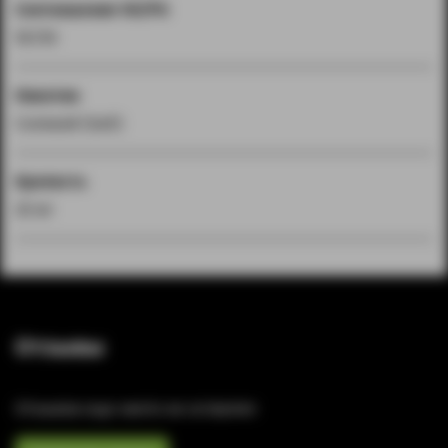
Соотношение VG/PG
50/50
Никотин
Солевой (Salt)
Крепость
20 мг
Отзывы
Отзывов еще никто не оставлял