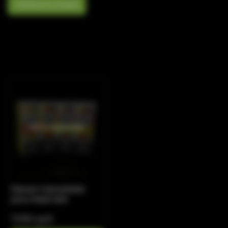
Написать отзыв
Нет в наличии
Flavour Concentrate
Juice Head Salt
1390 руб